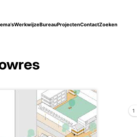
Toon enkel projecten
ema’s
Werkwijze
Bureau
Projecten
Contact
Zoeken
lowres
1