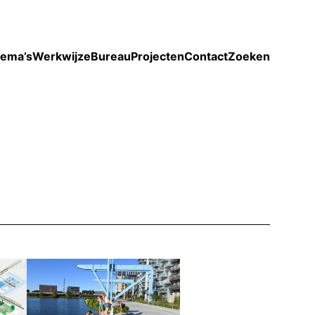
Toon enkel projecten
ema’s
Werkwijze
Bureau
Projecten
Contact
Zoeken