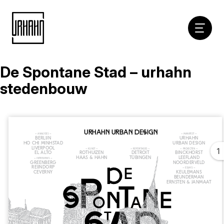
Hoofdna
De Spontane Stad – urhahn
Naar
inhoud
stedenbouw
1