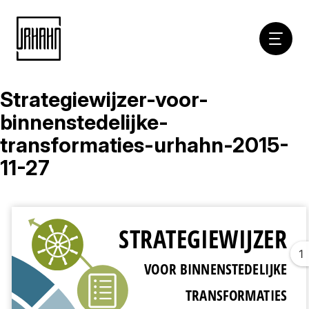
Hoofdna
Strategiewijzer-voor-
Naar
inhoud
binnenstedelijke-
transformaties-urhahn-2015-
11-27
1