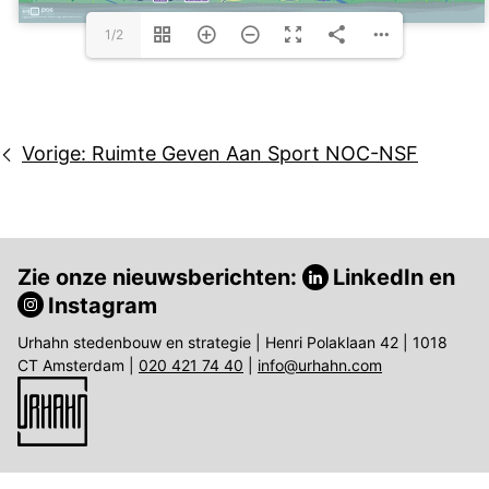
1/2
Bericht
Vorige:
Ruimte Geven Aan Sport NOC-NSF
navigatie
Zie onze nieuwsberichten:
LinkedIn
en
Instagram
Urhahn stedenbouw en strategie | Henri Polaklaan 42 | 1018
CT Amsterdam |
020 421 74 40
|
info@urhahn.com