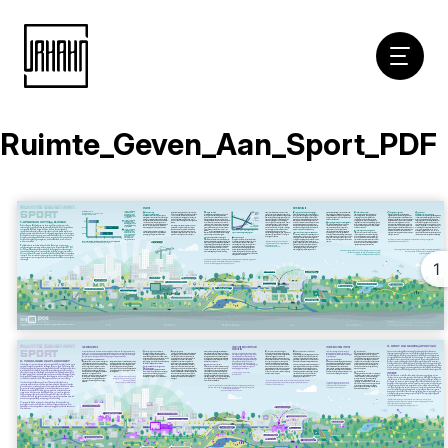
Hoofdna
Ruimte_Geven_Aan_Sport_PDF
Naar
inhoud
1