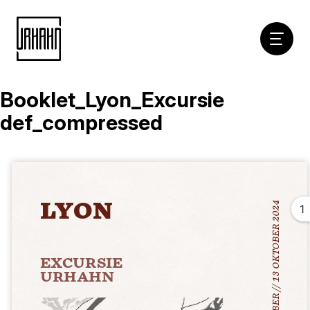
Hoofdna
Booklet_Lyon_Excursie
Naar
inhoud
def_compressed
1