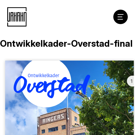
Hoofdna
Ontwikkelkader-Overstad-final
Naar
inhoud
1