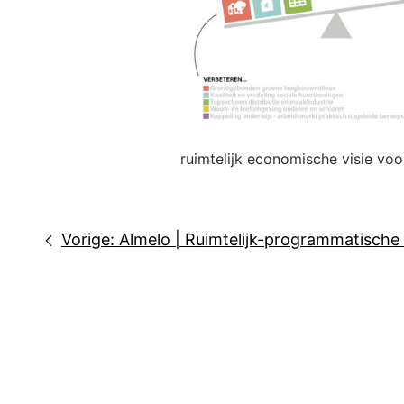
ruimtelijk economische visie vo
Bericht
Vorige:
Almelo | Ruimtelijk-programmatische v
navigatie