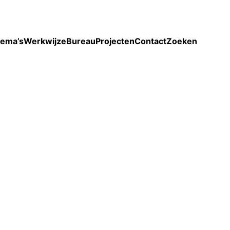
Toon enkel projecten
ema’s
Werkwijze
Bureau
Projecten
Contact
Zoeken