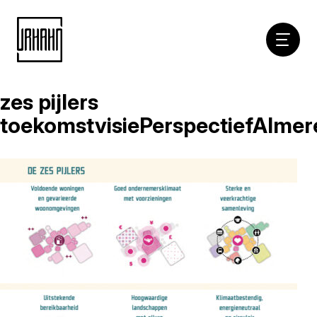
Hoofdna
zes pijlers
Naar
inhoud
toekomstvisiePerspectiefAlme