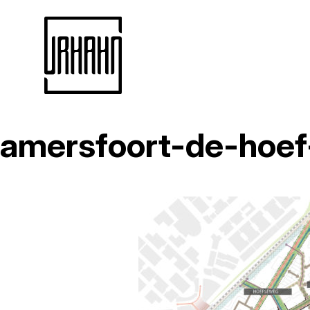
amersfoort-de-hoef
Naar
inhoud