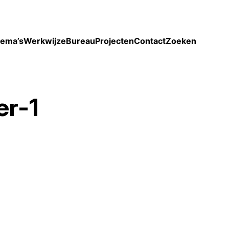
Toon enkel projecten
ema’s
Werkwijze
Bureau
Projecten
Contact
Zoeken
er-1