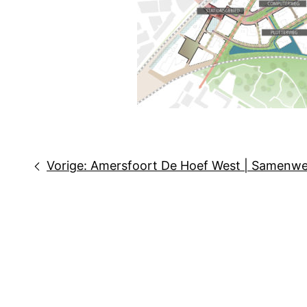
Bericht
Vorige:
Amersfoort De Hoef West | Samenwer
navigatie