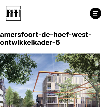
Hoofdna
amersfoort-de-hoef-west-
Naar
inhoud
ontwikkelkader-6