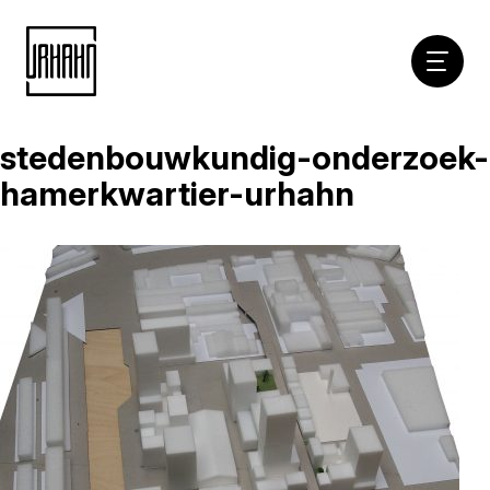
Hoofdna
stedenbouwkundig-onderzoek-
Naar
inhoud
hamerkwartier-urhahn