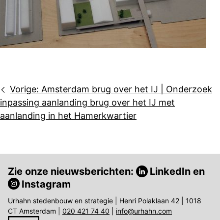
Bericht
Vorige:
Amsterdam brug over het IJ | Onderzoek
navigatie
inpassing aanlanding brug over het IJ met
aanlanding in het Hamerkwartier
Zie onze nieuwsberichten:
LinkedIn
en
Instagram
Urhahn stedenbouw en strategie | Henri Polaklaan 42 | 1018
CT Amsterdam |
020 421 74 40
|
info@urhahn.com