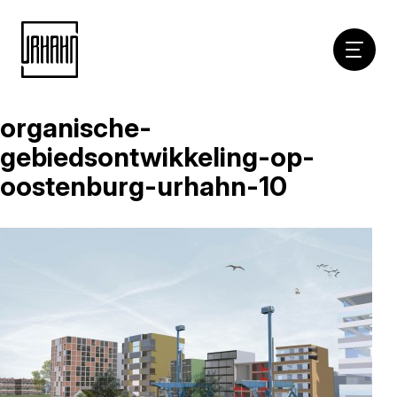
Hoofdna
organische-
Naar
inhoud
gebiedsontwikkeling-op-
oostenburg-urhahn-10