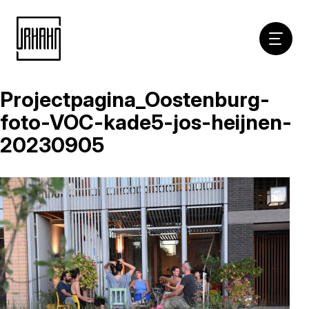
Hoofdna
Projectpagina_Oostenburg-
Naar
inhoud
foto-VOC-kade5-jos-heijnen-
20230905