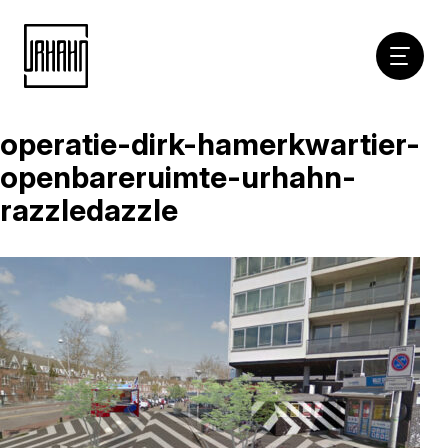
Hoofdna
operatie-dirk-hamerkwartier-
Naar
inhoud
openbareruimte-urhahn-
razzledazzle