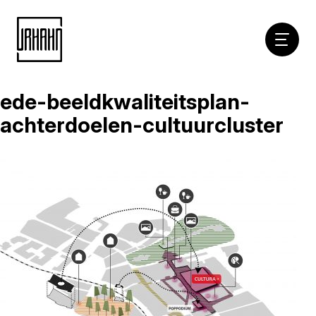
Hoofdna
ede-beeldkwaliteitsplan-
Naar
inhoud
achterdoelen-cultuurcluster