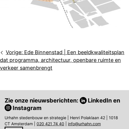
Bericht
Vorige:
Ede Binnenstad | Een beeldkwaliteitsplan
navigatie
dat programma, architectuur, openbare ruimte en
verkeer samenbrengt
Zie onze nieuwsberichten:
LinkedIn
en
Instagram
Urhahn stedenbouw en strategie | Henri Polaklaan 42 | 1018
CT Amsterdam |
020 421 74 40
|
info@urhahn.com