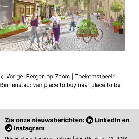
Bericht
Vorige:
Bergen op Zoom | Toekomstbeeld
navigatie
Binnenstad: van place to buy naar place to be
Zie onze nieuwsberichten:
LinkedIn
en
Instagram
Urhahn stedenbouw en strategie | Henri Polaklaan 42 | 1018