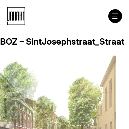
Hoofdna
BOZ – SintJosephstraat_Straat
Naar
inhoud