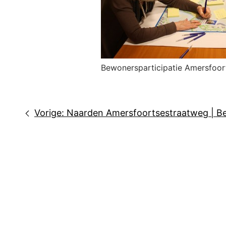
Bewonersparticipatie Amersfoor
Bericht
Vorige:
Naarden Amersfoortsestraatweg | Be
navigatie