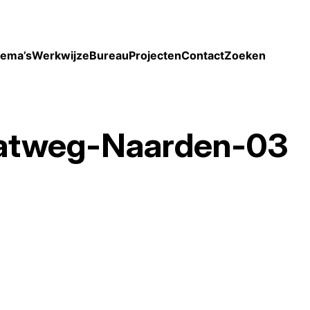
Toon enkel projecten
ema’s
Werkwijze
Bureau
Projecten
Contact
Zoeken
aatweg-Naarden-03