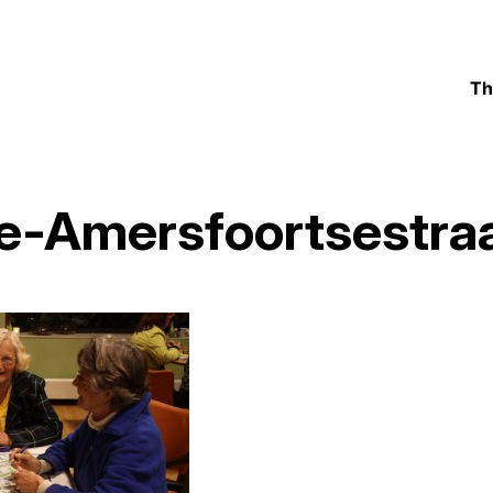
Th
ie-Amersfoortsestr