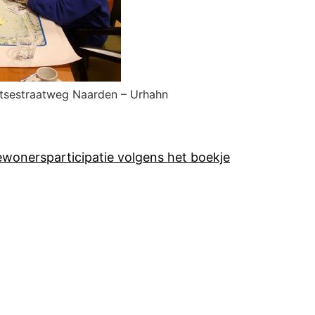
tsestraatweg Naarden – Urhahn
wonersparticipatie volgens het boekje