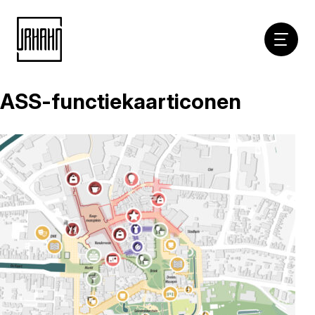
Hoofdna
ASS-functiekaarticonen
Naar
inhoud