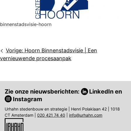
binnenstadsvisie-hoorn
Bericht
Vorige:
Hoorn Binnenstadsvisie | Een
navigatie
vernieuwende procesaanpak
Zie onze nieuwsberichten:
LinkedIn
en
Instagram
Urhahn stedenbouw en strategie | Henri Polaklaan 42 | 1018
CT Amsterdam |
020 421 74 40
|
info@urhahn.com