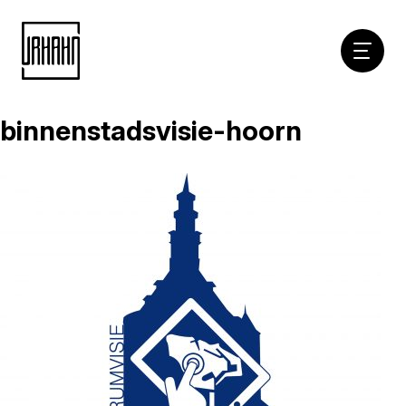
Hoofdna
binnenstadsvisie-hoorn
Naar
inhoud