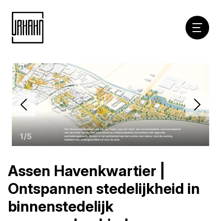
Hoofdna
Naar
inhoud
1
/
5
Assen Havenkwartier |
Ontspannen stedelijkheid in
binnenstedelijk