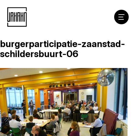
Hoofdna
burgerparticipatie-zaanstad-
Naar
inhoud
schildersbuurt-06