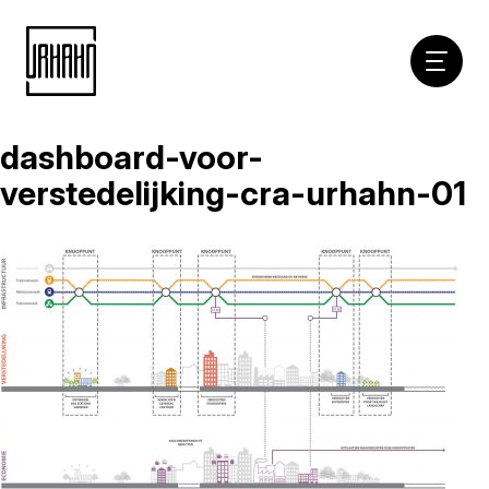
Hoofdna
dashboard-voor-
Naar
inhoud
verstedelijking-cra-urhahn-01