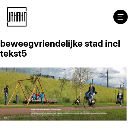
Hoofdna
beweegvriendelijke stad incl
Naar
inhoud
tekst5