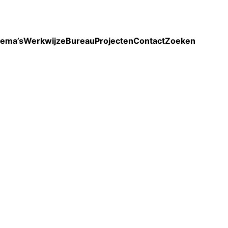
Toon enkel projecten
ema’s
Werkwijze
Bureau
Projecten
Contact
Zoeken