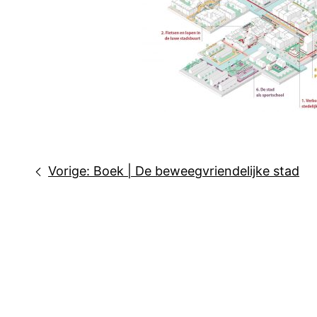
Bericht
Vorige:
Boek | De beweegvriendelijke stad
navigatie