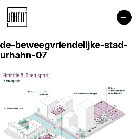
Hoofdna
de-beweegvriendelijke-stad-
Naar
inhoud
urhahn-07