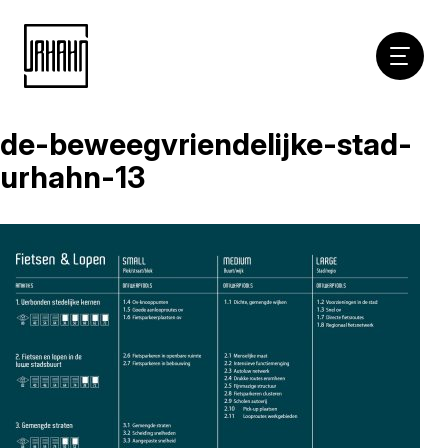
Hoofdna
de-beweegvriendelijke-stad-
Naar
inhoud
urhahn-13