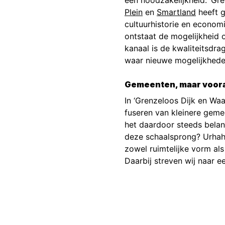
een noodzakelijkheid. ‘Gr
Plein
en
Smartland
heeft g
cultuurhistorie en econom
ontstaat de mogelijkheid 
kanaal is de kwaliteitsdra
waar nieuwe mogelijkhede
Gemeenten, maar voor
In ‘Grenzeloos Dijk en Wa
fuseren van kleinere geme
het daardoor steeds belan
deze schaalsprong? Urhahn 
zowel ruimtelijke vorm al
Daarbij streven wij naar 
Projecti