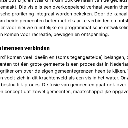
enzeloos Dijk en Waard’ is dan ook de naam van de gebieds
emaakt. Die visie is een overkoepelend verhaal waarin the
ische profilering integraal worden bekeken. Door de kanaa
om beide gemeenten beter met elkaar te verbinden en onts
ger voor nieuwe ruimtelijke en programmatische ontwikkeling
n komen voor recreatie, bewegen en ontspanning.
al mensen verbinden
ard‘ komen veel ideeën en (soms tegengestelde) belangen, 
enten tot één grote gemeente is een proces dat in Nederla
grijker om over de eigen gemeentegrenzen heen te kijken. 
voelt zich in dit krachtenveld als een vis in het water. On
s bestuurlijk proces. De fusie van gemeenten gaat ook ov
een concept dat zowel gemeenten, maatschappelijke opgave
nformatie