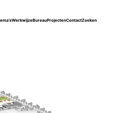
Toon enkel projecten
ema’s
Werkwijze
Bureau
Projecten
Contact
Zoeken