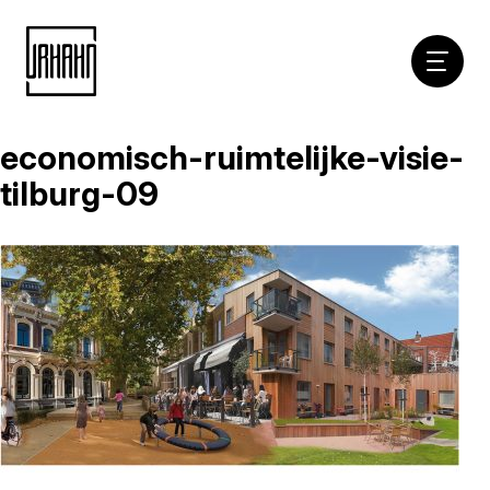
Hoofdna
economisch-ruimtelijke-visie-
Naar
inhoud
tilburg-09