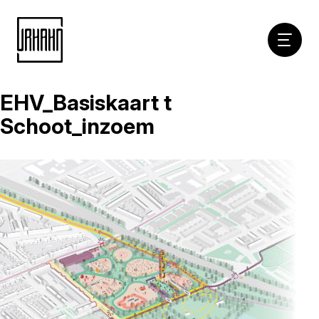
Hoofdna
EHV_Basiskaart t
Naar
inhoud
Schoot_inzoem