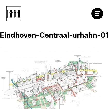
Hoofdna
Eindhoven-Centraal-urhahn-01
Naar
inhoud