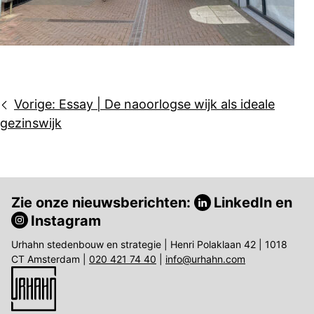
Bericht
Vorige:
Essay | De naoorlogse wijk als ideale
navigatie
gezinswijk
Zie onze nieuwsberichten:
LinkedIn
en
Instagram
Urhahn stedenbouw en strategie | Henri Polaklaan 42 | 1018
CT Amsterdam |
020 421 74 40
|
info@urhahn.com