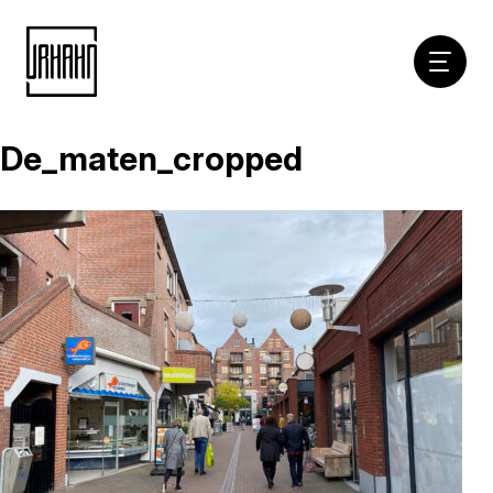
Hoofdna
De_maten_cropped
Naar
inhoud