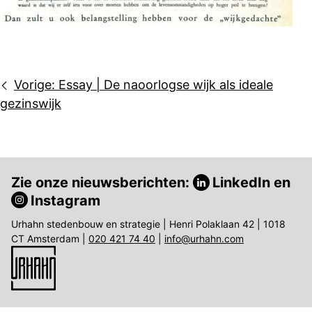
Bericht
Vorige:
Essay | De naoorlogse wijk als ideale
navigatie
gezinswijk
Zie onze nieuwsberichten:
LinkedIn
en
Instagram
Urhahn stedenbouw en strategie | Henri Polaklaan 42 | 1018
CT Amsterdam |
020 421 74 40
|
info@urhahn.com