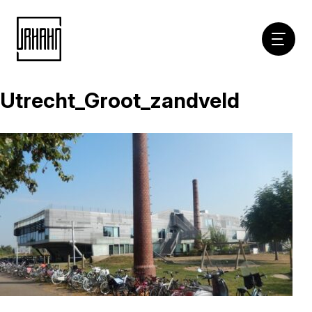
Hoofdna
Utrecht_Groot_zandveld
Naar
inhoud