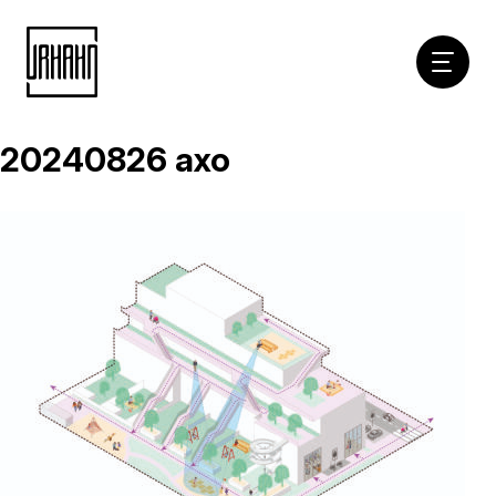
Hoofdna
20240826 axo
Naar
inhoud