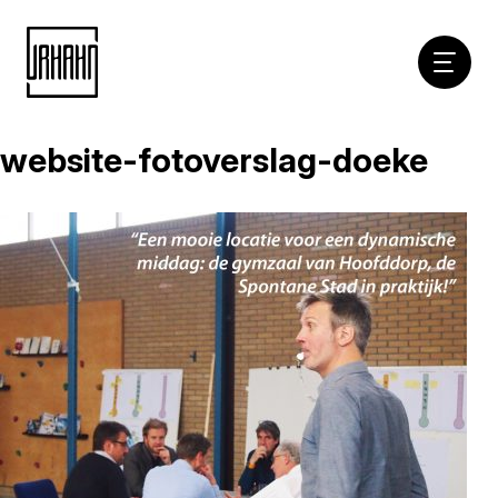
Hoofdna
website-fotoverslag-doeke
Naar
inhoud