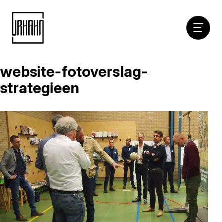
Hoofdna
website-fotoverslag-
Naar
inhoud
strategieen