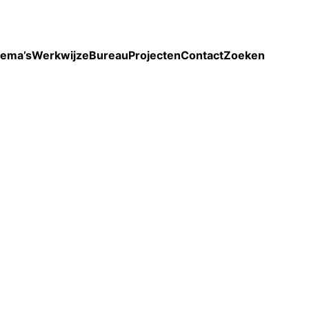
Toon enkel projecten
ema’s
Werkwijze
Bureau
Projecten
Contact
Zoeken