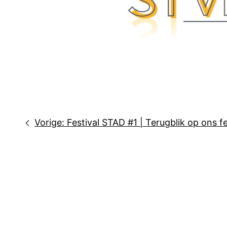
Bericht
Vorige:
Festival STAD #1 | Terugblik op ons f
navigatie