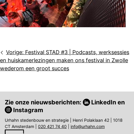
Bericht
Vorige:
Festival STAD #3 | Podcasts, werksessies
navigatie
en huiskamerlezingen maken ons festival in Zwolle
wederom een groot succes
Zie onze nieuwsberichten:
LinkedIn
en
Instagram
Urhahn stedenbouw en strategie | Henri Polaklaan 42 | 1018
CT Amsterdam |
020 421 74 40
|
info@urhahn.com