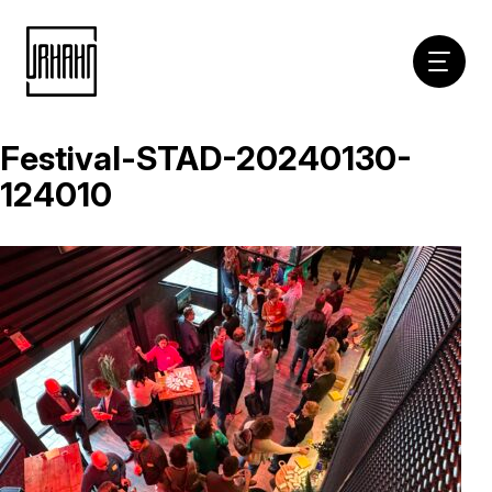
Hoofdna
Festival-STAD-20240130-
Naar
inhoud
124010