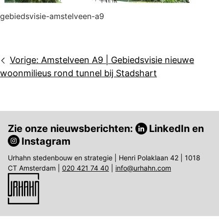
gebiedsvisie-amstelveen-a9
Bericht
Vorige:
Amstelveen A9 | Gebiedsvisie nieuwe
navigatie
woonmilieus rond tunnel bij Stadshart
Zie onze nieuwsberichten:
LinkedIn
en
Instagram
Urhahn stedenbouw en strategie | Henri Polaklaan 42 | 1018
CT Amsterdam |
020 421 74 40
|
info@urhahn.com