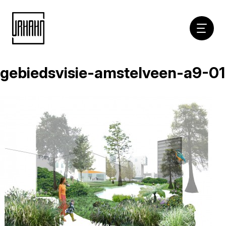
Hoofdna
gebiedsvisie-amstelveen-a9-01
Naar
inhoud