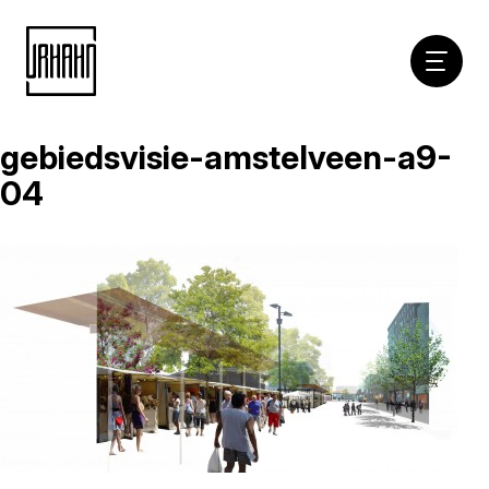
Hoofdna
gebiedsvisie-amstelveen-a9-
Naar
inhoud
04