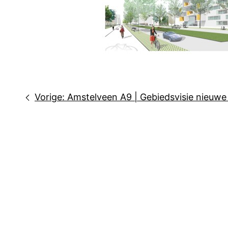
Bericht
Vorige:
Amstelveen A9 | Gebiedsvisie nieuwe 
navigatie