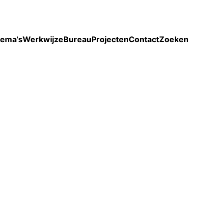
Toon enkel projecten
ema’s
Werkwijze
Bureau
Projecten
Contact
Zoeken