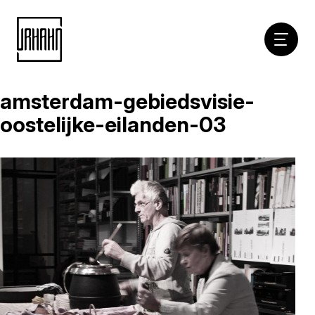
Hoofdna
amsterdam-gebiedsvisie-
Naar
inhoud
oostelijke-eilanden-03