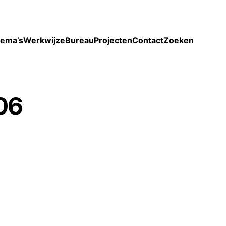
Toon enkel projecten
ema’s
Werkwijze
Bureau
Projecten
Contact
Zoeken
06