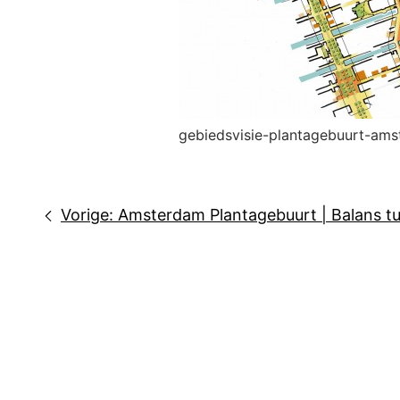
gebiedsvisie-plantagebuurt-am
Bericht
Vorige:
Amsterdam Plantagebuurt | Balans tu
navigatie