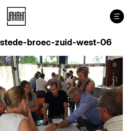
Hoofdna
stede-broec-zuid-west-06
Naar
inhoud