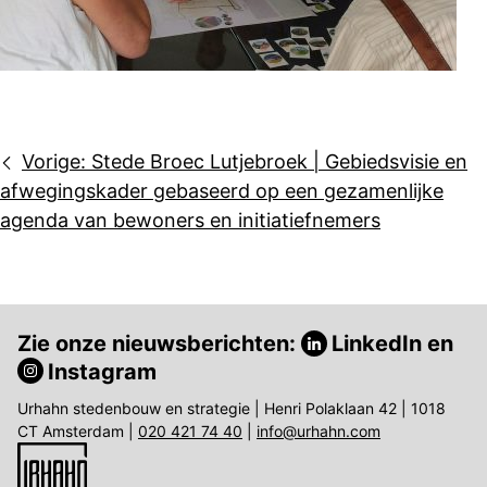
Bericht
Vorige:
Stede Broec Lutjebroek | Gebiedsvisie en
navigatie
afwegingskader gebaseerd op een gezamenlijke
agenda van bewoners en initiatiefnemers
Zie onze nieuwsberichten:
LinkedIn
en
Instagram
Urhahn stedenbouw en strategie | Henri Polaklaan 42 | 1018
CT Amsterdam |
020 421 74 40
|
info@urhahn.com