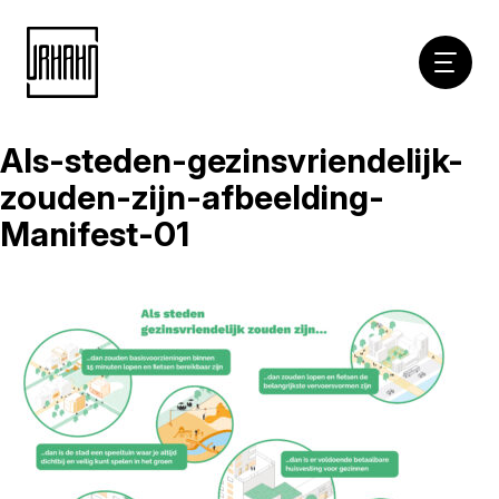
Hoofdna
Als-steden-gezinsvriendelijk-
Naar
inhoud
zouden-zijn-afbeelding-
Manifest-01