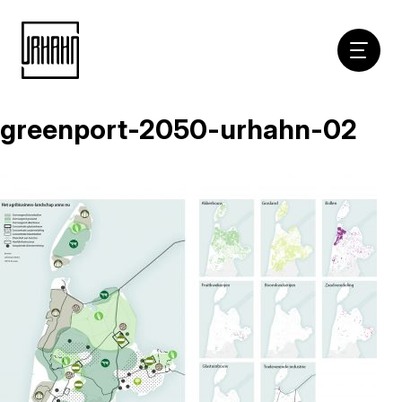
Hoofdna
greenport-2050-urhahn-02
Naar
inhoud