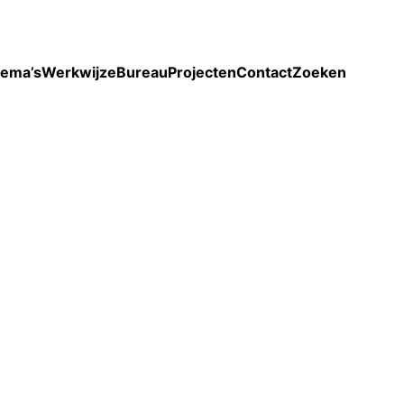
Toon enkel projecten
ema’s
Werkwijze
Bureau
Projecten
Contact
Zoeken