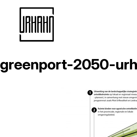
greenport-2050-ur
Naar
inhoud