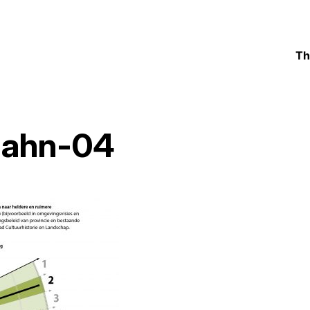
Th
hahn-04