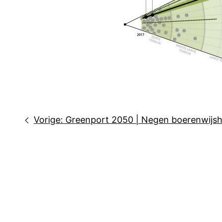
Bericht
Vorige:
Greenport 2050 | Negen boerenwijsh
navigatie