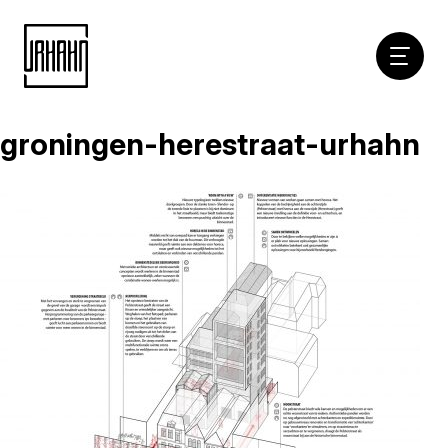
Hoofdna
groningen-herestraat-urhahn
Naar
inhoud