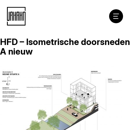
Hoofdna
HFD – Isometrische doorsneden
Naar
inhoud
A nieuw